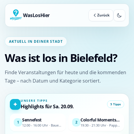
WasLosHier
Zurück
AKTUELL IN DEINER STADT
Was ist los in Bielefeld?
Finde Veranstaltungen für heute und die kommenden
Tage – nach Datum und Kategorie sortiert.
UNSERE TIPPS
5 Tipps
Highlights für Sa. 20.09.
Sennefest
Colorful Moments. Pop-Chor VocoMotion.
1
2
12:00 - 16:00 Uhr · BauernhausMuseum Bielefeld
19:30 - 21:30 Uhr · Pappelkrug, Bielefeld