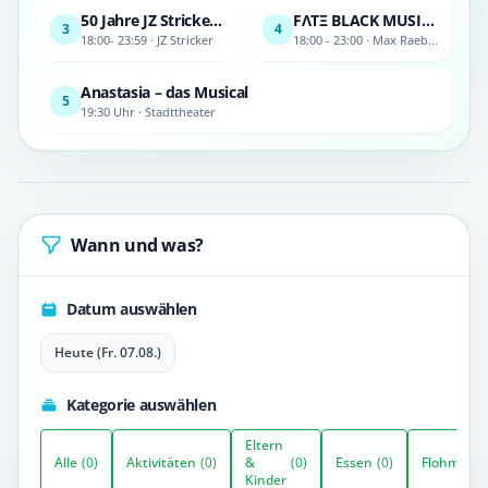
50 Jahre JZ Stricker – 50 Years Anniversary Show
FΛTΞ BLACK MUSIC OPEN AIR
3
4
18:00- 23:59 · JZ Stricker
18:00 - 23:00 · Max Raebel Boulevard 1, 33613 Bielefeld
Anastasia – das Musical
5
19:30 Uhr · Stadttheater
Wann und was?
Datum auswählen
Heute (Fr. 07.08.)
Kategorie auswählen
Eltern
Alle
(0)
Aktivitäten
(0)
&
(0)
Essen
(0)
Flohmarkt
Kinder