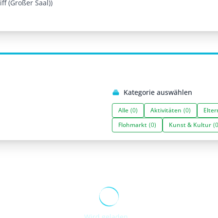
ff (Großer Saal))
Kategorie auswählen
Alle
(0)
Aktivitäten
(0)
Elter
Flohmarkt
(0)
Kunst & Kultur
(0
Wird geladen...