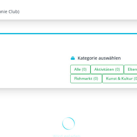
onie Club)
Kategorie auswählen
Alle
(0)
Aktivitäten
(0)
Elter
Flohmarkt
(0)
Kunst & Kultur
(0
Wird geladen...