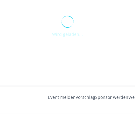
Wird geladen...
Event melden
Vorschlag
Sponsor werden
We