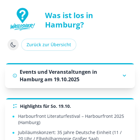
Was ist los in
Hamburg?
WasLosHier - Dein Portal für Events und Veranstaltung
Zurück zur Übersicht
Events und Veranstaltungen in
Hamburg am 19.10.2025
Highlights für So. 19.10.
Harbourfront Literaturfestival – Harbourfront 2025
(Hamburg)
Jubiläumskonzert: 35 Jahre Deutsche Einheit (11 /
20 Uhr / Elbphilharmonie Großer Saal)