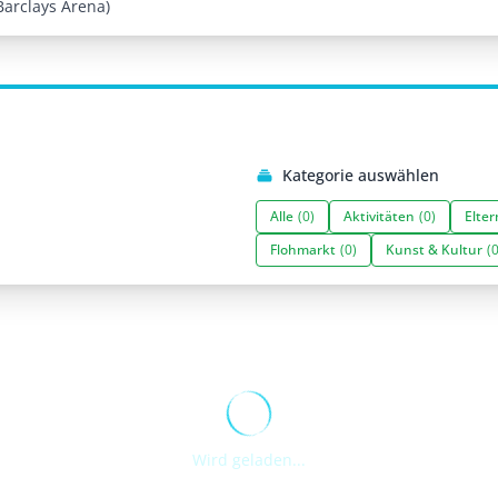
Barclays Arena)
Kategorie auswählen
Alle
(0)
Aktivitäten
(0)
Elter
Flohmarkt
(0)
Kunst & Kultur
(0
Wird geladen...