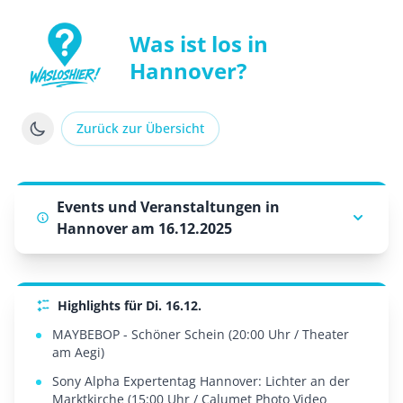
Was ist los in
Hannover?
WasLosHier - Dein Portal für Events und Veranstaltung
Zurück zur Übersicht
Events und Veranstaltungen in
Hannover am 16.12.2025
Highlights für Di. 16.12.
MAYBEBOP - Schöner Schein (20:00 Uhr / Theater
am Aegi)
Sony Alpha Expertentag Hannover: Lichter an der
Marktkirche (15:00 Uhr / Calumet Photo Video