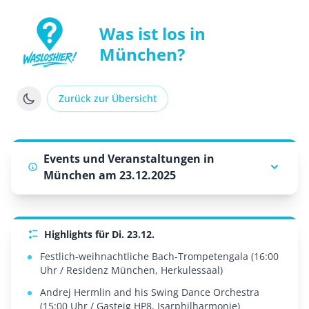
Was ist los in
München?
WasLosHier - Dein Portal für Events und Veranstaltung
Zurück zur Übersicht
Events und Veranstaltungen in
München am 23.12.2025
Highlights für Di. 23.12.
Festlich-weihnachtliche Bach-Trompetengala (16:00
Uhr / Residenz München, Herkulessaal)
Andrej Hermlin and his Swing Dance Orchestra
(15:00 Uhr / Gasteig HP8, Isarphilharmonie)